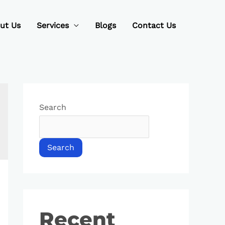
ut Us
Services
Blogs
Contact Us
Search
Search
Recent