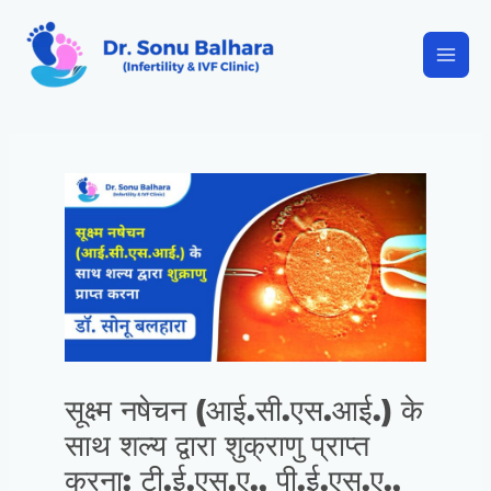
सूक्ष्म नषेचन (आई.सी.एस.आई.) के
साथ शल्य द्वारा शुक्राणु प्राप्त
करना: टी.ई.एस.ए., पी.ई.एस.ए.,