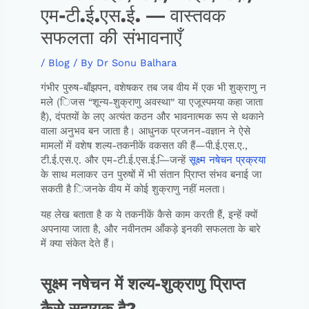
एम-टी.ई.एस.ई. — वास्तवक
सफलता की संभावनाएँ
/
Blog
/ By
Dr Sonu Balhara
गंभीर पुरुष-बाँझपन, वशेषकर तब जब वीय में एक भी शुक्राणु न
मले (िजस “शून्य-शुक्राणु अवस्था” या एजूस्पमया कहा जाता
है), दंपतयों के लए अत्यंत कठन और भावनात्मक रूप से थकाने
वाला अनुभव बन जाता है। आधुनक प्रजनन-वज्ञान ने ऐसे
मामलों में वशेष शल्य-तकनीकें वकसत की हैं—पी.ई.एस.ए.,
टी.ई.एस.ए. और एम-टी.ई.एस.ई.—िजन्हें
सूक्ष्म नषेचन प्रक्रया
के साथ मलाकर उन पुरुषों में भी संतान प्रािप्त संभव बनाई जा
सकती है िजनके वीय में कोई शुक्राणु नहीं मलता।
यह लेख बताता है क ये तकनीकें कैसे काम करती हैं, इन्हें क्यों
अपनाया जाता है, और नवीनतम आँकड़े इनकी सफलता के बारे
में क्या संकेत देते हैं।
सूक्ष्म नषेचन में शल्य-शुक्राणु प्रािप्त
कैसे सहायक है?