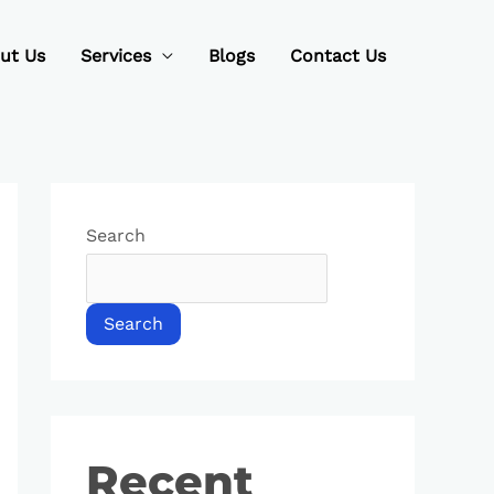
ut Us
Services
Blogs
Contact Us
Search
Search
Recent