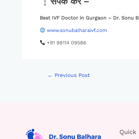
संपर्क करें –
Best IVF Doctor in Gurgaon – Dr. Sonu B
www.sonubalharaivf.com
+91 98114 09586
←
Previous Post
Quick 